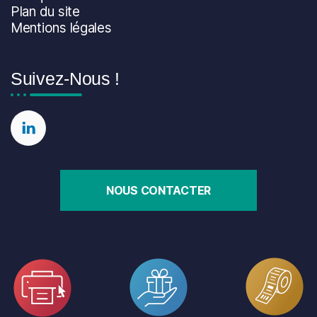
Plan du site
Mentions légales
Suivez-Nous !
ER
NOUS CONTACTER